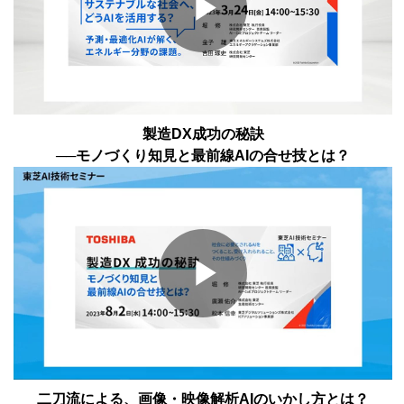
Play
Video
製造DX成功の秘訣
──モノづくり知見と最前線AIの合せ技とは？
Play
二刀流による、画像・映像解析AIのいかし方とは？