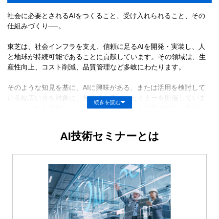
社会に必要とされるAIをつくること、受け入れられること、その
仕組みづくり──。
東芝は、社会インフラを支え、信頼に足るAIを開発・実装し、人
と地球が持続可能であることに貢献しています。その領域は、生
産性向上、コスト削減、品質管理など多岐にわたります。
そのような知見を基に、AIに興味がある、または活用を検討して
いる幅広い方を対象に、無料オンラインセミナーを開催していま
続きを読む
す。AIを自社業務にどう活かすか、AIは社会課題の解決に貢献する
かなど、様々なヒントを得ていただいております。最前線の技術
者や事業責任者が、基礎知識から実装事例までわかりやすくご説
AI技術セミナーとは
明し、ご参加者とのQ&Aを通じて学びを深めています。
アーカイブをご覧いただくと共に、最新回にもぜひお気軽にご参
加ください。開催告知は、メールマガジンでご案内しています。
下記「メールマガジン登録」にて、必要事項をご記入いただけま
すと幸いです。